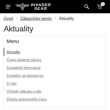
0
Úvod
Zákaznícky servis
Aktuality
Aktuality
Menu
Aktuality
Často kladené otázky
Kontaktné informácie
Kontakty na dopravcov
O nás
Výhody nákupu u nás
Zmeny pracovného času