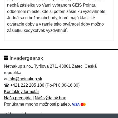
nechá zásielku vo Vami vybranom GEIS Pointu,
odbernom mieste, kde si potom zásielku vyzdvihnete.
Jedná sa o bežné obchody, ktoré majú klasické
otváracie doby a v ramie tejto otváracej doby možno
zásielku kedykoľvek vyzdvihnúť.
Invadergear.sk
Netnakup s.r.o., Tyršova 271, 43801 Žatec, Česká
republika
✉
info@netnakup.sk
☎
+421 222 205 186
(Po-Pi 8:00-16:30)
Kontaktný formulár
Naša predajňa
|
Náš výdajný box
Ponúkame mnoho možností platieb.
Zákaznícky servis