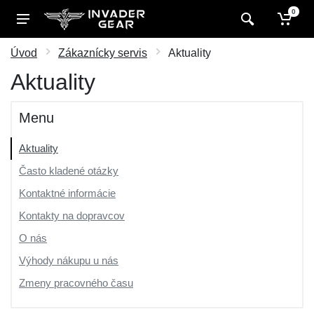
0
Úvod
Zákaznícky servis
Aktuality
Aktuality
Menu
Aktuality
Často kladené otázky
Kontaktné informácie
Kontakty na dopravcov
O nás
Výhody nákupu u nás
Zmeny pracovného času