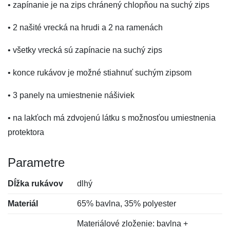
• zapínanie je na zips chránený chlopňou na suchý zips
• 2 našité vrecká na hrudi a 2 na ramenách
• všetky vrecká sú zapínacie na suchý zips
• konce rukávov je možné stiahnuť suchým zipsom
• 3 panely na umiestnenie nášiviek
• na lakťoch má zdvojenú látku s možnosťou umiestnenia
protektora
Parametre
Dĺžka rukávov
dlhý
Materiál
65% bavlna, 35% polyester
Materiálové zloženie: bavlna +