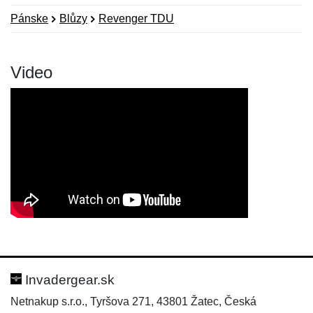
Pánske
Blůzy
Revenger TDU
Video
Nová recenzia
Nová otázka
Hodnotenie:
Meno:
*
*
Invadergear.sk
Netnakup s.r.o., Tyršova 271, 43801 Žatec, Česká