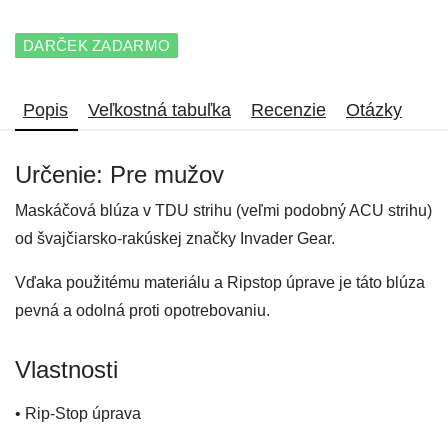
DARČEK ZADARMO
Popis
Veľkostná tabuľka
Recenzie
Otázky
Určenie: Pre mužov
Maskáčová blúza v TDU strihu (veľmi podobný ACU strihu)
od švajčiarsko-rakúskej značky Invader Gear.
Vďaka použitému materiálu a Ripstop úprave je táto blúza
pevná a odolná proti opotrebovaniu.
Vlastnosti
• Rip-Stop úprava