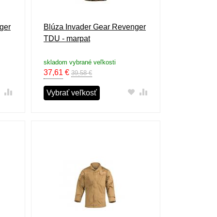
ger
Blúza Invader Gear Revenger
TDU - marpat
skladom vybrané veľkosti
37,61
€
39,58 €
Vybrať veľkosť