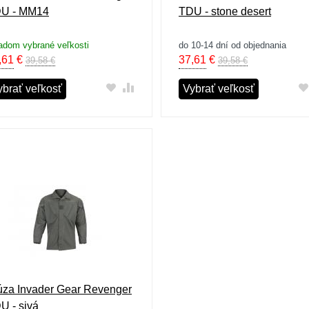
U - MM14
TDU - stone desert
adom vybrané veľkosti
do 10-14 dní od objednania
,61
€
37,61
€
39,58 €
39,58 €
ybrať veľkosť
Vybrať veľkosť
úza Invader Gear Revenger
U - sivá