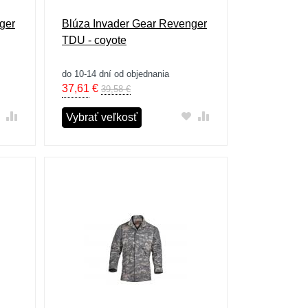
ger
Blúza Invader Gear Revenger
TDU - coyote
do 10-14 dní od objednania
37,61
€
39,58 €
Vybrať veľkosť