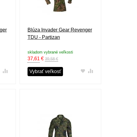
ger
Blúza Invader Gear Revenger
TDU - Partizan
skladom vybrané veľkosti
37,61
€
39,58 €
Vybrať veľkosť