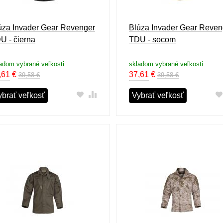
úza Invader Gear Revenger
Blúza Invader Gear Reven
U - čierna
TDU - socom
adom vybrané veľkosti
skladom vybrané veľkosti
,61
€
37,61
€
39,58 €
39,58 €
ybrať veľkosť
Vybrať veľkosť