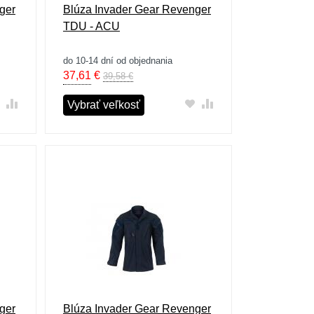
ger
Blúza Invader Gear Revenger
TDU - ACU
do 10-14 dní od objednania
37,61
€
39,58 €
Vybrať veľkosť
ger
Blúza Invader Gear Revenger