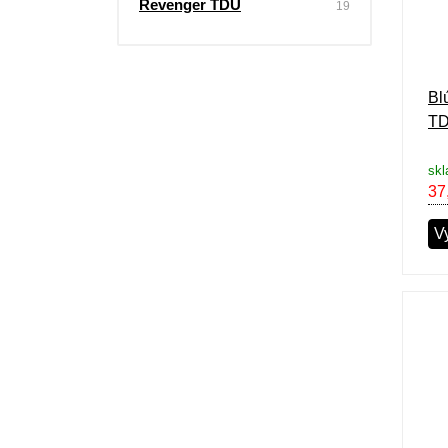
Revenger TDU
19
Bl
TD
skl
37
V