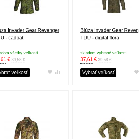
úza Invader Gear Revenger
Blúza Invader Gear Reven
U - cadpat
TDU - digital flora
adom všetky veľkosti
skladom vybrané veľkosti
,61
€
37,61
€
39,58 €
39,58 €
ybrať veľkosť
Vybrať veľkosť