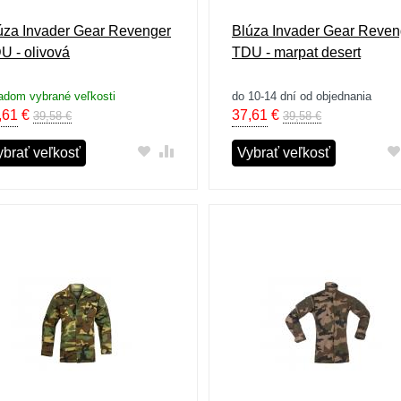
úza Invader Gear Revenger
Blúza Invader Gear Reven
U - olivová
TDU - marpat desert
adom vybrané veľkosti
do 10-14 dní od objednania
,61
€
37,61
€
39,58 €
39,58 €
ybrať veľkosť
Vybrať veľkosť