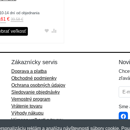
10-14 dní od objednania
,61
€
39,58 €
ybrať veľkosť
Zákaznícky servis
Nov
Doprava a platba
Chcet
Obchodné podmienky
zľavá
Ochrana osobných údajov
E-mai
Sledovanie objednávky
Vernostný program
Vrátenie tovaru
Sme a
Výhody nákupu
Výmena veľkosti a tovaru
Viac informácií...
rsonalizáciu reklám a analýzu návštevnosti súbory cookie. Pou