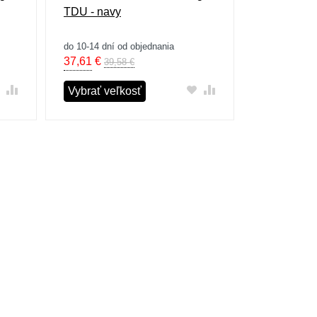
TDU - navy
do 10-14 dní od objednania
37,61
€
39,58 €
Vybrať veľkosť