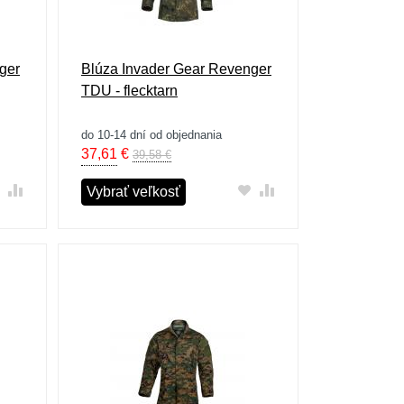
ger
Blúza Invader Gear Revenger
TDU - flecktarn
do 10-14 dní od objednania
37,61
€
39,58 €
Vybrať veľkosť