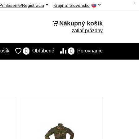
Prihlásenie/Registrácia
Krajina:
Slovensko
Nákupný košík
zatiaľ prázdny
ošík
Obľúbené
Porovnanie
0
0