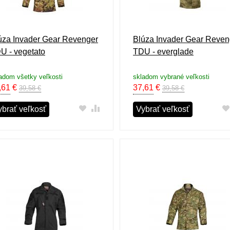
úza Invader Gear Revenger
Blúza Invader Gear Reven
U - vegetato
TDU - everglade
adom všetky veľkosti
skladom vybrané veľkosti
,61
€
37,61
€
39,58 €
39,58 €
ybrať veľkosť
Vybrať veľkosť