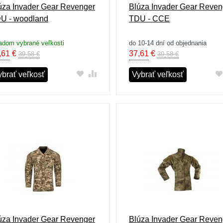
úza Invader Gear Revenger
Blúza Invader Gear Reven
U - woodland
TDU - CCE
adom vybrané veľkosti
do 10-14 dní od objednania
,61
€
37,61
€
39,58 €
39,58 €
ybrať veľkosť
Vybrať veľkosť
úza Invader Gear Revenger
Blúza Invader Gear Reven