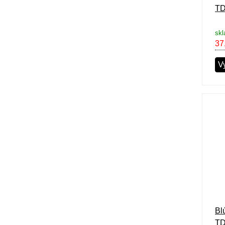
TD
skl
37
V
Bl
TD