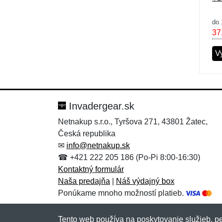
do 
37
V
Invadergear.sk
Netnakup s.r.o., Tyršova 271, 43801 Žatec,
Česká republika
✉
info@netnakup.sk
☎ +421 222 205 186 (Po-Pi 8:00-16:30)
Kontaktný formulár
Naša predajňa
|
Náš výdajný box
Ponúkame mnoho možností platieb.
Tento web používa na poskytovanie služieb, pe