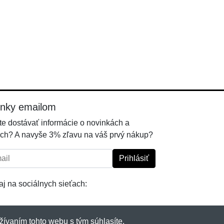
inky emailom
e dostávať informácie o novinkách a
ch? A navyše 3% zľavu na váš prvý nákup?
l:
Prihlásiť
j na sociálnych sieťach:
žívaním tohto webu s tým súhlasíte.