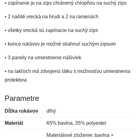
• zapínanie je na zips chránený chlopňou na suchý zips
• 2 našité vrecká na hrudi a 2 na ramenách
• všetky vrecká sú zapínacie na suchý zips
• konce rukávov je možné stiahnuť suchým zipsom
• 3 panely na umiestnenie nášiviek
• na lakťoch má zdvojenú látku s možnosťou umiestnenia
protektora
Parametre
Dĺžka rukávov
dlhý
Materiál
65% bavlna, 35% polyester
Materiálové zloženie: bavlna +