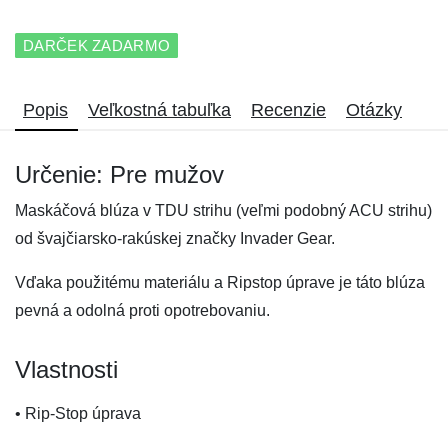
DARČEK ZADARMO
Popis
Veľkostná tabuľka
Recenzie
Otázky
Určenie: Pre mužov
Maskáčová blúza v TDU strihu (veľmi podobný ACU strihu)
od švajčiarsko-rakúskej značky Invader Gear.
Vďaka použitému materiálu a Ripstop úprave je táto blúza
pevná a odolná proti opotrebovaniu.
Vlastnosti
• Rip-Stop úprava