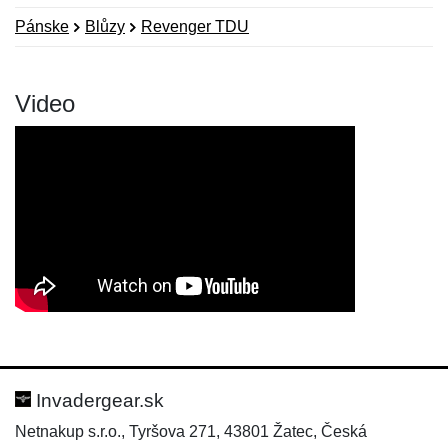
Pánske
Blůzy
Revenger TDU
Video
Nová recenzia
Nová otázka
Hodnotenie:
Meno:
*
*
Invadergear.sk
Netnakup s.r.o., Tyršova 271, 43801 Žatec, Česká