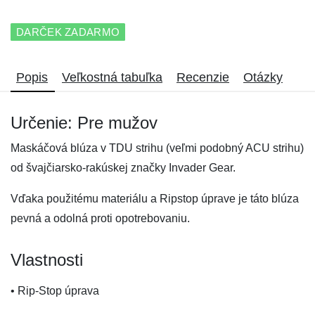
DARČEK ZADARMO
Popis
Veľkostná tabuľka
Recenzie
Otázky
Určenie: Pre mužov
Maskáčová blúza v TDU strihu (veľmi podobný ACU strihu)
od švajčiarsko-rakúskej značky Invader Gear.
Vďaka použitému materiálu a Ripstop úprave je táto blúza
pevná a odolná proti opotrebovaniu.
Vlastnosti
• Rip-Stop úprava