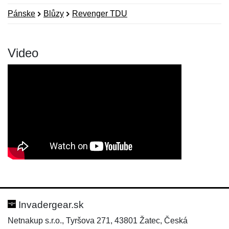
Pánske
Blůzy
Revenger TDU
Video
Nová recenzia
Nová otázka
Hodnotenie:
Meno:
*
*
Invadergear.sk
Netnakup s.r.o., Tyršova 271, 43801 Žatec, Česká