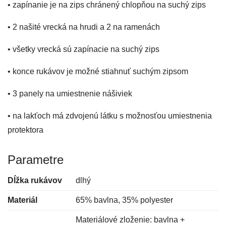
• zapínanie je na zips chránený chlopňou na suchý zips
• 2 našité vrecká na hrudi a 2 na ramenách
• všetky vrecká sú zapínacie na suchý zips
• konce rukávov je možné stiahnuť suchým zipsom
• 3 panely na umiestnenie nášiviek
• na lakťoch má zdvojenú látku s možnosťou umiestnenia
protektora
Parametre
Dĺžka rukávov
dlhý
Materiál
65% bavlna, 35% polyester
Materiálové zloženie: bavlna +