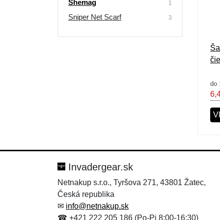
Shemag
1
Sniper Net Scarf
3
Ša
či
do 
6,
V
Invadergear.sk
Netnakup s.r.o., Tyršova 271, 43801 Žatec,
Česká republika
✉
info@netnakup.sk
☎ +421 222 205 186 (Po-Pi 8:00-16:30)