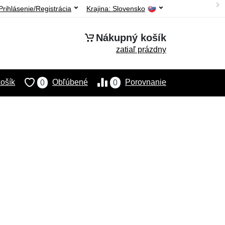
Prihlásenie/Registrácia
Krajina:
Slovensko
Nákupný košík
zatiaľ prázdny
ošík
Obľúbené
Porovnanie
0
0