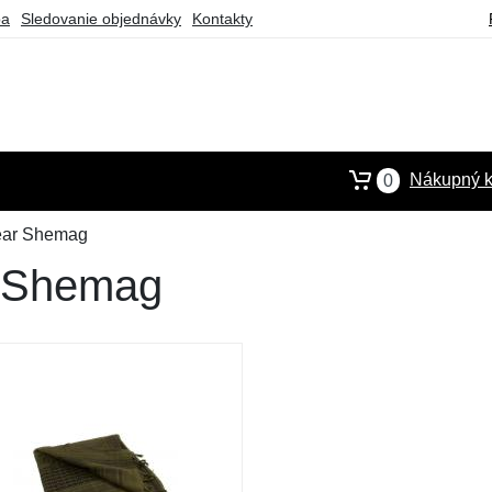
ba
Sledovanie objednávky
Kontakty
Nákupný k
0
ear Shemag
r Shemag