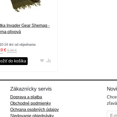
tka Invader Gear Shemag -
erna-olivová
10-14 dní od objednania
49
€
6,84 €
ložiť do košíka
Zákaznícky servis
Nov
Doprava a platba
Chcet
Obchodné podmienky
zľavá
Ochrana osobných údajov
E-mai
Sledovanie objednávky