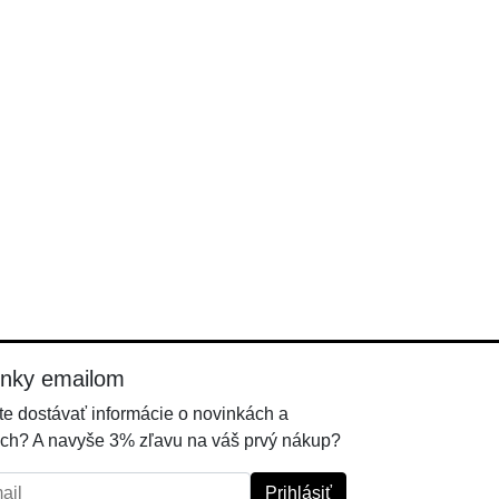
inky emailom
e dostávať informácie o novinkách a
ch? A navyše 3% zľavu na váš prvý nákup?
l:
Prihlásiť