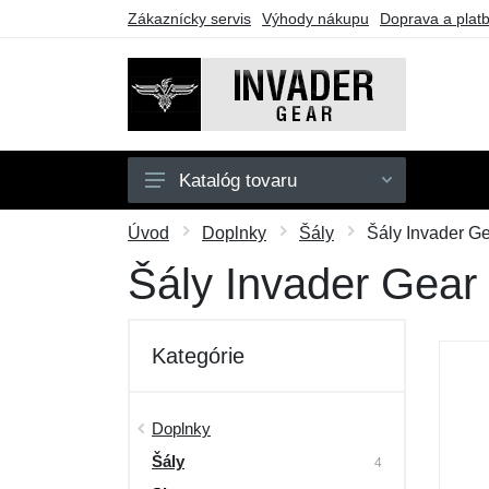
Zákaznícky servis
Výhody nákupu
Doprava a plat
Katalóg tovaru
Pánske
Úvod
Doplnky
Šály
Šály Invader G
Doplnky
Šály Invader Gea
Outdoor
Taktické vybavenie
Kategórie
Darčekové poukazy
Výpredaj
Doplnky
Šály
4