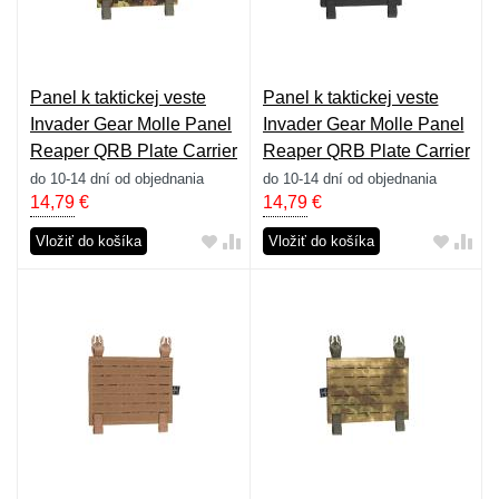
Panel k taktickej veste
Panel k taktickej veste
Invader Gear Molle Panel
Invader Gear Molle Panel
Reaper QRB Plate Carrier
Reaper QRB Plate Carrier
- cadpat
- čierny
do 10-14 dní od objednania
do 10-14 dní od objednania
14,79
€
14,79
€
Vložiť do košíka
Vložiť do košíka