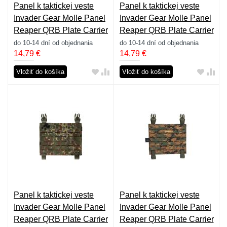
Panel k taktickej veste
Panel k taktickej veste
Invader Gear Molle Panel
Invader Gear Molle Panel
Reaper QRB Plate Carrier
Reaper QRB Plate Carrier
- coyote
- everglade
do 10-14 dní od objednania
do 10-14 dní od objednania
14,79
€
14,79
€
Vložiť do košíka
Vložiť do košíka
Panel k taktickej veste
Panel k taktickej veste
Invader Gear Molle Panel
Invader Gear Molle Panel
Reaper QRB Plate Carrier
Reaper QRB Plate Carrier