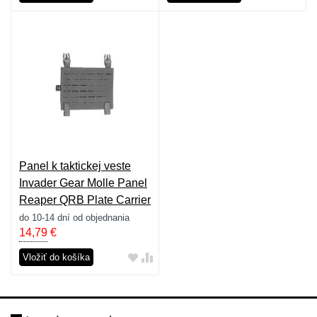
Panel k taktickej veste
Invader Gear Molle Panel
Reaper QRB Plate Carrier
- sivý
do 10-14 dní od objednania
14,79
€
Vložiť do košíka