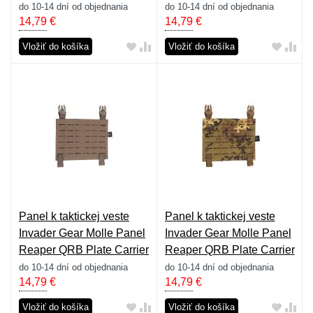
- flecktarn
- marpat
do 10-14 dní od objednania
do 10-14 dní od objednania
14,79
€
14,79
€
Vložiť do košíka
Vložiť do košíka
Panel k taktickej veste
Panel k taktickej veste
Invader Gear Molle Panel
Invader Gear Molle Panel
Reaper QRB Plate Carrier
Reaper QRB Plate Carrier
- ranger green
- vegetato
do 10-14 dní od objednania
do 10-14 dní od objednania
14,79
€
14,79
€
Vložiť do košíka
Vložiť do košíka