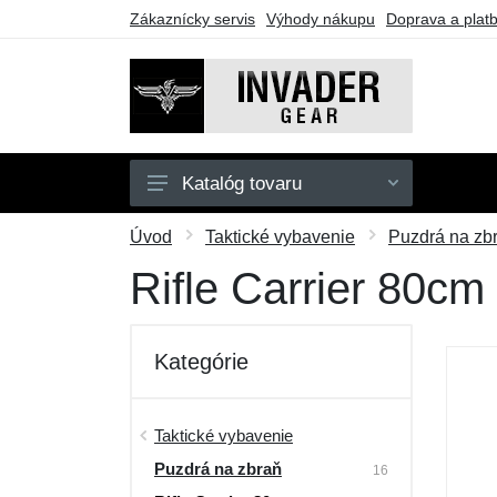
Zákaznícky servis
Výhody nákupu
Doprava a plat
Katalóg tovaru
Pánske
Úvod
Taktické vybavenie
Puzdrá na zb
Doplnky
Rifle Carrier 80cm
Outdoor
Taktické vybavenie
Kategórie
Darčekové poukazy
Výpredaj
Taktické vybavenie
Puzdrá na zbraň
16