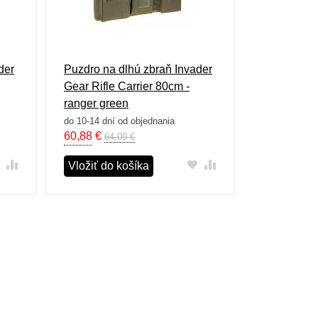
der
Puzdro na dlhú zbraň Invader
Gear Rifle Carrier 80cm -
ranger green
do 10-14 dní od objednania
60,88
€
64,09 €
Vložiť do košíka