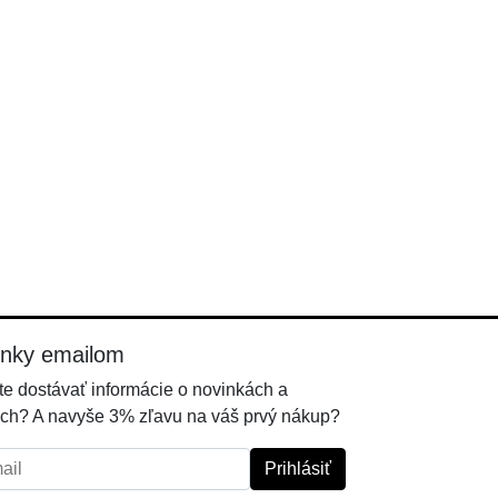
inky emailom
e dostávať informácie o novinkách a
ch? A navyše 3% zľavu na váš prvý nákup?
l:
Prihlásiť