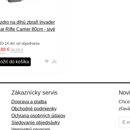
zdro na dlhú zbraň Invader
ar Rifle Carrier 80cm - sivé
10-14 dní od objednania
,88
€
64,09 €
ložiť do košíka
Zákaznícky servis
Nov
Doprava a platba
Chcet
Obchodné podmienky
zľavá
Ochrana osobných údajov
E-mai
Sledovanie objednávky
Vernostný program