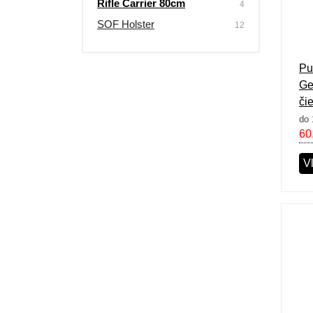
Rifle Carrier 80cm
4
SOF Holster
12
Pu
Ge
či
do 
60
V