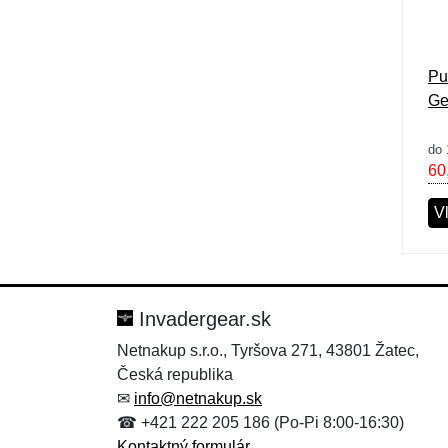
Pu
Ge
do 
60
V
Invadergear.sk
Netnakup s.r.o., Tyršova 271, 43801 Žatec,
Česká republika
✉
info@netnakup.sk
☎ +421 222 205 186 (Po-Pi 8:00-16:30)
Kontaktný formulár