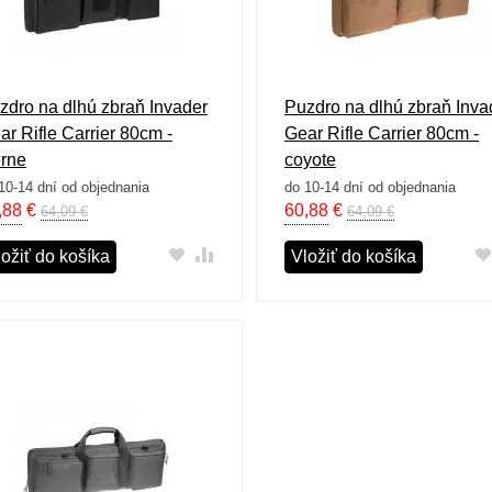
zdro na dlhú zbraň Invader
Puzdro na dlhú zbraň Inva
ar Rifle Carrier 80cm -
Gear Rifle Carrier 80cm -
erne
coyote
10-14 dní od objednania
do 10-14 dní od objednania
,88
€
60,88
€
64,09 €
64,09 €
ložiť do košíka
Vložiť do košíka