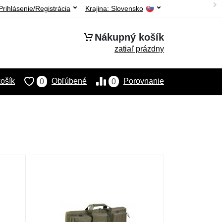
Prihlásenie/Registrácia
Krajina:
Slovensko
Nákupný košík
zatiaľ prázdny
ošík
Obľúbené
Porovnanie
0
0