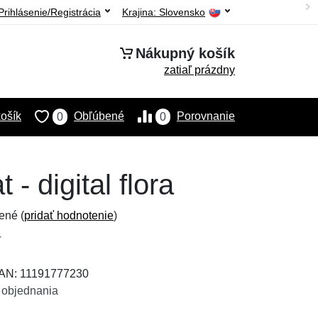
Prihlásenie/Registrácia
Krajina:
Slovensko
Nákupný košík
zatiaľ prázdny
ošík
Obľúbené
Porovnanie
0
0
- digital flora
ené (
pridať hodnotenie
)
EAN: 11191777230
 objednania