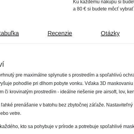
Ku každému nákupu si budet
a 80 € si budete môcť vybrať
tabuľka
Recenzie
Otázky
ví
rhnutý pre maximálne splynutie s prostredím a spoľahlivú ochra
m zvyšuje pohodlie pri dlhom pobyte vonku. Vďaka 3D maskovaniu v
či krovinatým prostredím - ideálne riešenie pre airsoft, lov, ke
ľahké prenášanie v batohu bez zbytočnej záťaže. Nastaviteľný 
ebo vetre.
e každého, kto sa pohybuje v prírode a potrebuje spoľahlivé ma