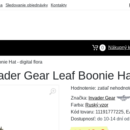
ba
Sledovanie objednávky
Kontakty
Nákupný k
0
ie Hat - digital flora
ader Gear Leaf Boonie Hat 
Hodnotenie:
zatiaľ nehodnot
Značka:
Invader Gear
Farba:
Ruský vzor
Kód tovaru: 11191777225, 
Dostupnosť:
do 10-14 dní od