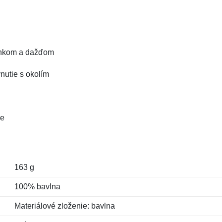
slnkom a dažďom
ynutie s okolím
ie
163 g
100% bavlna
Materiálové zloženie: bavlna