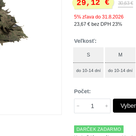
29,12 €
30,63 €
5% zľava do 31.8.2026
23,67 € bez DPH 23%
Veľkosť:
S
M
do 10-14 dní
do 10-14 dní
Počet:
Vyber
DARČEK ZADARMO