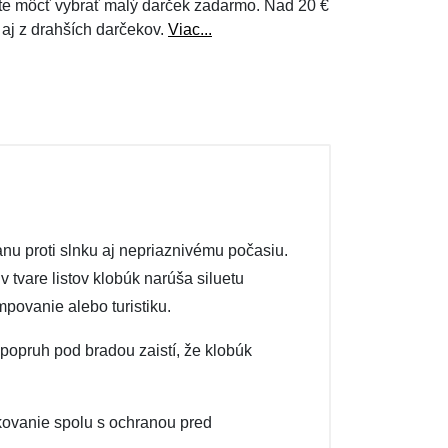
e môcť vybrať malý darček zadarmo. Nad 20 €
 aj z drahších darčekov.
Viac...
nu proti slnku aj nepriaznivému počasiu.
 tvare listov klobúk narúša siluetu
mpovanie alebo turistiku.
popruh pod bradou zaistí, že klobúk
skovanie spolu s ochranou pred