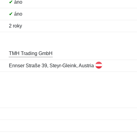
✔
áno
✔
áno
2 roky
TMH Trading GmbH
Ennser Straße 39, Steyr-Gleink, Austria