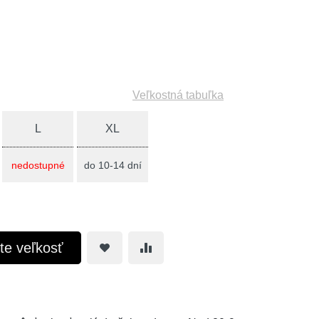
Veľkostná tabuľka
L
XL
nedostupné
do 10-14 dní
te veľkosť