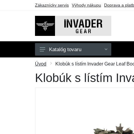
Zákaznícky servis
Výhody nákupu
Doprava a plat
Katalóg tovaru
Pánske
Úvod
Klobúk s lístím Invader Gear Leaf Boon
Doplnky
Klobúk s lístím Inv
Outdoor
Taktické vybavenie
Darčekové poukazy
Výpredaj