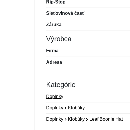
Rip-Stop
Sieťovinová časť
Záruka
Výrobca
Firma
Adresa
Kategórie
Doplnky
Doplnky
Klobúky
Doplnky
Klobúky
Leaf Boonie Hat