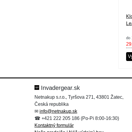
Kl
Le
do 
29
V
Invadergear.sk
Netnakup s.r.o., Tyršova 271, 43801 Žatec,
Česká republika
✉
info@netnakup.sk
☎ +421 222 205 186 (Po-Pi 8:00-16:30)
Kontaktný formulár