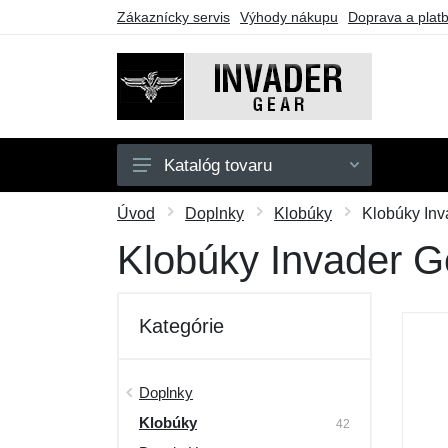
Zákaznícky servis
Výhody nákupu
Doprava a plat
Katalóg tovaru
Pánske
Úvod
Doplnky
Klobúky
Klobúky Inv
Doplnky
Klobúky Invader G
Outdoor
Taktické vybavenie
Kategórie
Darčekové poukazy
Výpredaj
Doplnky
Klobúky
42