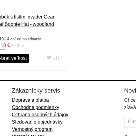
obúk s lístím Invader Gear
af Boonie Hat - woodland
10-14 dní od objednania
,10
€
30,61 €
ybrať veľkosť
Zákaznícky servis
Nov
Doprava a platba
Chcet
Obchodné podmienky
zľavá
Ochrana osobných údajov
E-mai
Sledovanie objednávky
Vernostný program