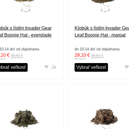
obúk s lístím Invader Gear
Klobúk s lístím Invader Ge
af Boonie Hat - everglade
Leaf Boonie Hat - marpat
10-14 dní od objednania
do 10-14 dní od objednania
,10
€
29,10
€
30,61 €
30,61 €
ybrať veľkosť
Vybrať veľkosť