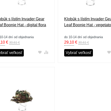
obúk s lístím Invader Gear
Klobúk s lístím Invader Ge
f Boonie Hat - digital flora
Leaf Boonie Hat - vegetato
10-14 dní od objednania
do 10-14 dní od objednania
,10
€
29,10
€
30,61 €
30,61 €
ybrať veľkosť
Vybrať veľkosť