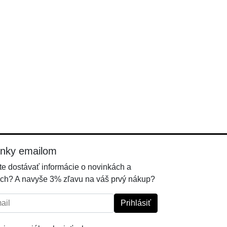
inky emailom
e dostávať informácie o novinkách a
ch? A navyše 3% zľavu na váš prvý nákup?
l:
Prihlásiť