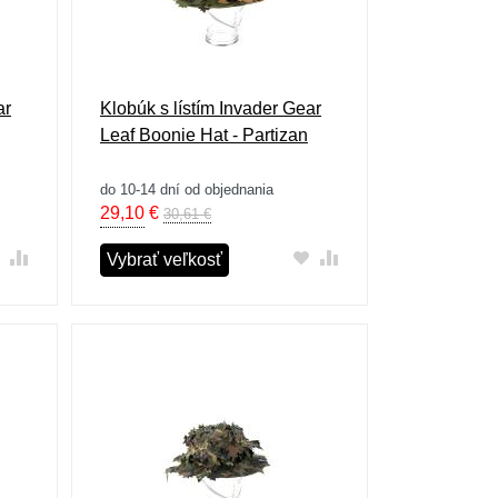
ar
Klobúk s lístím Invader Gear
Leaf Boonie Hat - Partizan
do 10-14 dní od objednania
29,10
€
30,61 €
Vybrať veľkosť