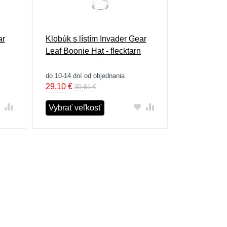
ar
Klobúk s lístím Invader Gear
Leaf Boonie Hat - flecktarn
do 10-14 dní od objednania
29,10
€
30,61 €
Vybrať veľkosť