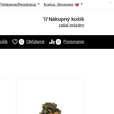
Prihlásenie/Registrácia
Krajina:
Slovensko
Nákupný košík
zatiaľ prázdny
ošík
Obľúbené
Porovnanie
0
0