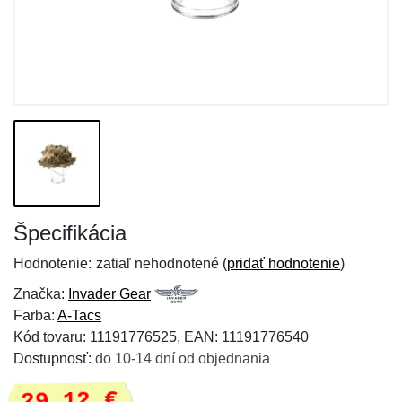
Špecifikácia
Hodnotenie:
zatiaľ nehodnotené (
pridať hodnotenie
)
Značka:
Invader Gear
Farba:
A-Tacs
Kód tovaru: 11191776525, EAN: 11191776540
Dostupnosť:
do 10-14 dní od objednania
29,12 €