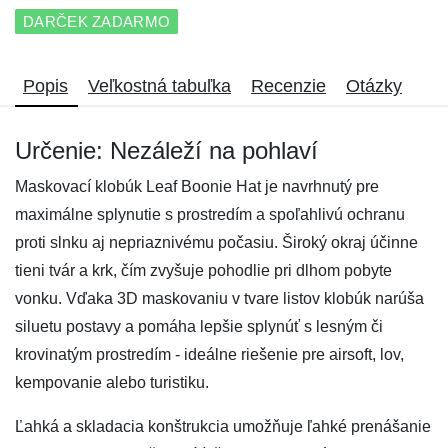
DARČEK ZADARMO
Popis
Veľkostná tabuľka
Recenzie
Otázky
Určenie: Nezáleží na pohlaví
Maskovací klobúk Leaf Boonie Hat je navrhnutý pre
maximálne splynutie s prostredím a spoľahlivú ochranu
proti slnku aj nepriaznivému počasiu. Široký okraj účinne
tieni tvár a krk, čím zvyšuje pohodlie pri dlhom pobyte
vonku. Vďaka 3D maskovaniu v tvare listov klobúk narúša
siluetu postavy a pomáha lepšie splynúť s lesným či
krovinatým prostredím - ideálne riešenie pre airsoft, lov,
kempovanie alebo turistiku.
Ľahká a skladacia konštrukcia umožňuje ľahké prenášanie