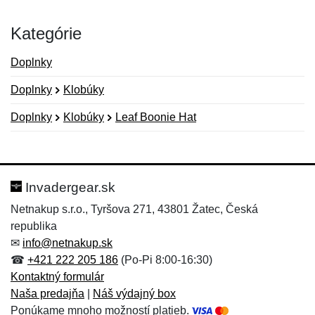
Kategórie
Doplnky
Doplnky
Klobúky
Doplnky
Klobúky
Leaf Boonie Hat
Nová recenzia
Nová otázka
Hodnotenie:
Meno:
*
*
Invadergear.sk
Netnakup s.r.o., Tyršova 271, 43801 Žatec, Česká
republika
Meno:
E-mail:
*
*
✉
info@netnakup.sk
☎
+421 222 205 186
(Po-Pi 8:00-16:30)
Kontaktný formulár
Naša predajňa
|
Náš výdajný box
E-mail:
*
Ponúkame mnoho možností platieb.
Správa
*