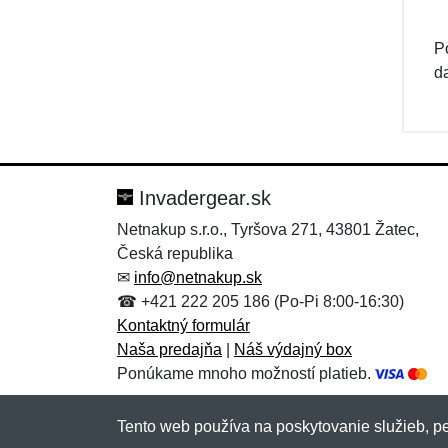
P
d
Invadergear.sk
Netnakup s.r.o., Tyršova 271, 43801 Žatec,
Česká republika
✉
info@netnakup.sk
☎ +421 222 205 186 (Po-Pi 8:00-16:30)
Kontaktný formulár
Naša predajňa
|
Náš výdajný box
Ponúkame mnoho možností platieb.
Tento web používa na poskytovanie služieb, pe