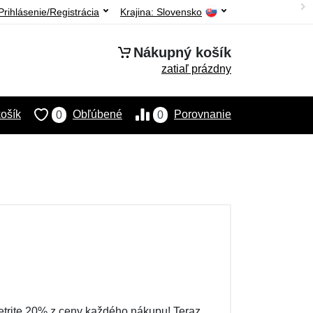
Prihlásenie/Registrácia
Krajina:
Slovensko
Nákupný košík
zatiaľ prázdny
ošík
Obľúbené
Porovnanie
0
0
etrite 20% z ceny každého nákupu! Teraz