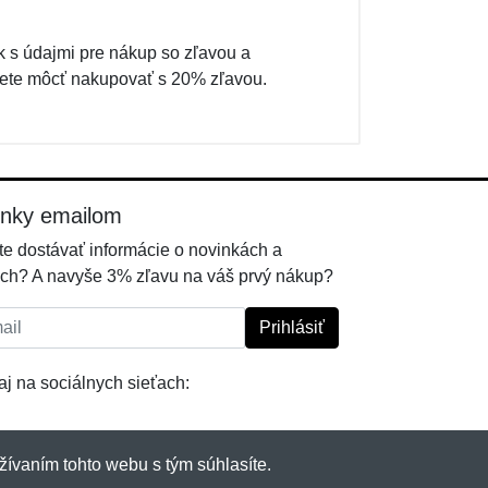
k s údajmi pre nákup so zľavou a
ete môcť nakupovať s 20% zľavou.
inky emailom
e dostávať informácie o novinkách a
ch? A navyše 3% zľavu na váš prvý nákup?
l:
Prihlásiť
j na sociálnych sieťach:
žívaním tohto webu s tým súhlasíte.