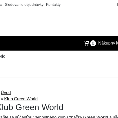
ba
Sledovanie objednávky
Kontakty
Nákupný k
0
rld
Úvod
»
Klub Green World
Klub Green World
taňte sa súčasťou vernostného klubu značky
Green World
a uš