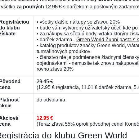
o všetko
za pouhých 12.95 €
s darčekom a poštovným zadarmo
Registráciou
• všetky ďalšie nákupy so zľavou 20%
do klubu
• bude vám vytvorený užívateľský účet, kde po 
získate
• za nákupy sa sčítajú body, vďaka ktorým zís
• darček zdarma -
Green World Zubní pasta s 
• katalóg produktov značky Green World, vrát
turmalínových produktov
• členstvo nie je podmienené žiadnymi člensk
objednávkami - nemusíte tak znovu nakupovať,
rovno zľavu 20%
Pôvodná
29.45 €
cena
(12.95 € registrácia, 11.01 € darček zdarma, 
Platnosť
do odvolania
akcie
Akciová
12.95 €
cena
(Teraz zľava 55% oproti pôvodnej cene! Koneč
egistrácia do klubu Green World