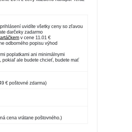
!
prihlásení uvidíte všetky ceny so zľavou
kate darčeky zadarmo
kartáčkem
v cene 11.01 €
ane odborného popisu výhod
ými poplatkami ani minimálnymi
 pokiaľ ale budete chcieť, budete mať
5.49 € poštovné zdarma)
ná cena vrátane poštovného.)