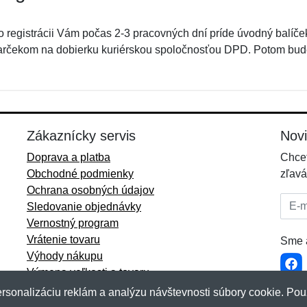
o registrácii Vám počas 2-3 pracovných dní príde úvodný balíče
arčekom na dobierku kuriérskou spoločnosťou DPD. Potom bud
Zákaznícky servis
Nov
Doprava a platba
Chcet
Obchodné podmienky
zľavá
Ochrana osobných údajov
E-mai
Sledovanie objednávky
Vernostný program
Vrátenie tovaru
Sme a
Výhody nákupu
Výmena veľkosti a tovaru
Viac informácií...
rsonalizáciu reklám a analýzu návštevnosti súbory cookie. Pou