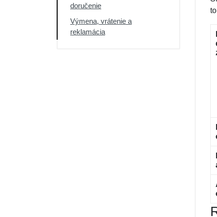
doručenie
t
Výmena, vrátenie a
reklamácia
R