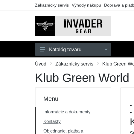
Zákaznícky servis
Výhody nákupu
Doprava a plat
Katalóg tovaru
Pánske
Úvod
Zákaznícky servis
Klub Green Wo
Doplnky
Klub Green World
Outdoor
Taktické vybavenie
Menu
Darčekové poukazy
Informácie a dokumenty
Výpredaj
Kontakty
Objednanie, platba a
S