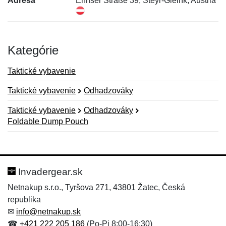
Adresa
Ennser Straße 39, Steyr-Gleink, Austria
Kategórie
Taktické vybavenie
Taktické vybavenie
Odhadzováky
Taktické vybavenie
Odhadzováky
Foldable Dump Pouch
Nová recenzia
Nová otázka
Hodnotenie:
Meno:
*
*
Invadergear.sk
Netnakup s.r.o., Tyršova 271, 43801 Žatec, Česká
republika
Meno:
E-mail:
*
*
✉
info@netnakup.sk
☎
+421 222 205 186
(Po-Pi 8:00-16:30)