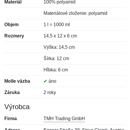
Materiál
100% polyamid
Materiálové zloženie: polyamid
Objem
1 l = 1000 ml
Rozmery
14,5 x 12 x 6 cm
Výška: 14,5 cm
Šírka: 12 cm
Hĺbka: 6 cm
Molle väzba
✔
áno
Záruka
2 roky
Výrobca
Firma
TMH Trading GmbH