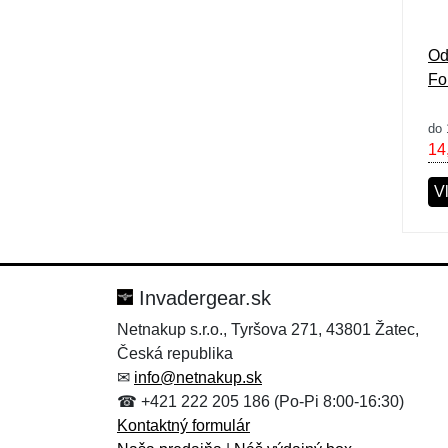
Od
Fo
do 
14
V
Invadergear.sk
Netnakup s.r.o., Tyršova 271, 43801 Žatec,
Česká republika
✉
info@netnakup.sk
☎ +421 222 205 186 (Po-Pi 8:00-16:30)
Kontaktný formulár