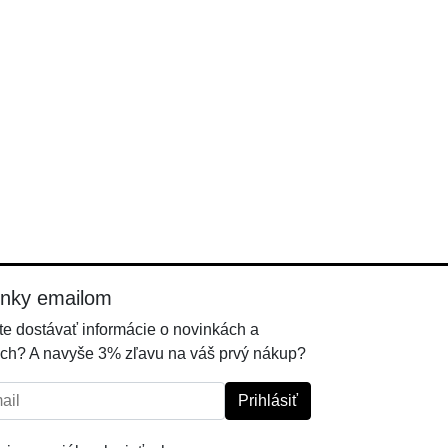
inky emailom
e dostávať informácie o novinkách a
ch? A navyše 3% zľavu na váš prvý nákup?
l:
Prihlásiť