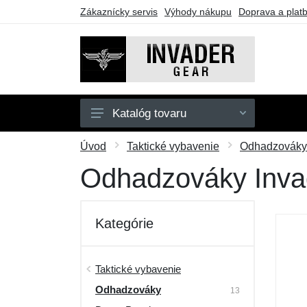
Zákaznícky servis
Výhody nákupu
Doprava a plat
Katalóg tovaru
Pánske
Úvod
Taktické vybavenie
Odhadzováky
Doplnky
Odhadzováky Inva
Outdoor
Taktické vybavenie
Kategórie
Darčekové poukazy
Výpredaj
Taktické vybavenie
Odhadzováky
13