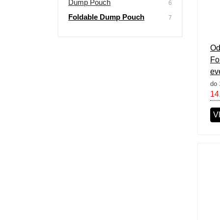
Dump Pouch
6
Foldable Dump Pouch
7
Od
Fo
ev
do 
14
V