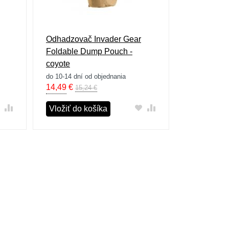
Odhadzovač Invader Gear
Foldable Dump Pouch -
coyote
do 10-14 dní od objednania
14,49
€
15,24 €
Vložiť do košíka