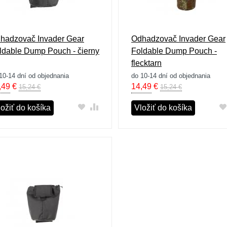
hadzovač Invader Gear
Odhadzovač Invader Gear
ldable Dump Pouch - čierny
Foldable Dump Pouch -
flecktarn
10-14 dní od objednania
do 10-14 dní od objednania
,49
€
14,49
€
15,24 €
15,24 €
ložiť do košíka
Vložiť do košíka