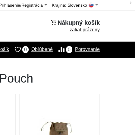
Prihlásenie/Registrácia
Krajina:
Slovensko
Nákupný košík
zatiaľ prázdny
ošík
Obľúbené
Porovnanie
0
0
 Pouch