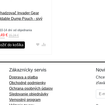
hadzovač Invader Gear
ldable Dump Pouch - sivý
10-14 dní od objednania
,49
€
15,24 €
ložiť do košíka
Zákaznícky servis
Nov
Doprava a platba
Chcet
Obchodné podmienky
zľavá
Ochrana osobných údajov
E-mai
Sledovanie objednávky
Vernostný program