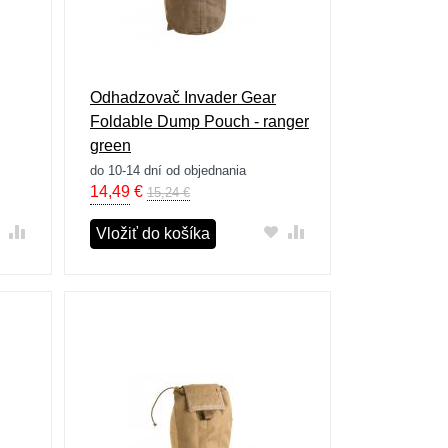
Odhadzovač Invader Gear
Foldable Dump Pouch - ranger
green
do 10-14 dní od objednania
14,49
€
15,24 €
Vložiť do košíka