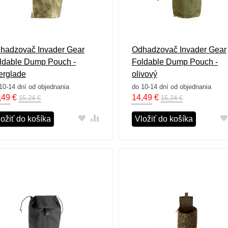
hadzovač Invader Gear
Odhadzovač Invader Gear
ldable Dump Pouch -
Foldable Dump Pouch -
erglade
olivový
10-14 dní od objednania
do 10-14 dní od objednania
,49
€
14,49
€
15,24 €
15,24 €
ložiť do košíka
Vložiť do košíka