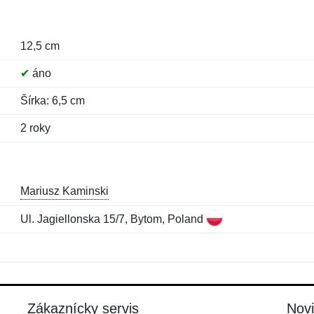
12,5 cm
✔
áno
Šírka: 6,5 cm
2 roky
Mariusz Kaminski
Ul. Jagiellonska 15/7, Bytom, Poland
Meno:
E-mail:
*
*
E-mail:
*
Zákaznícky servis
Nov