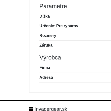
Parametre
Dĺžka
Určenie: Pre rybárov
Rozmery
Záruka
Výrobca
Firma
Adresa
Nová recenzia
Nová otázka
Hodnotenie:
Meno:
*
*
Invadergear.sk