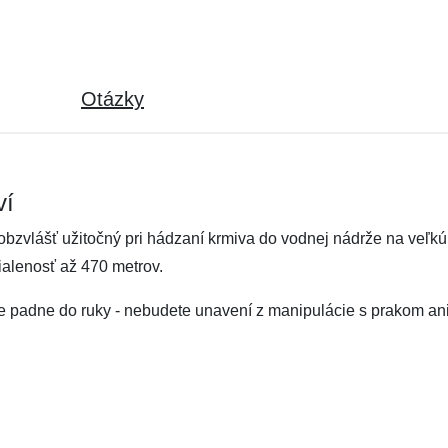
Otázky
ví
 obzvlášť užitočný pri hádzaní krmiva do vodnej nádrže na veľk
ialenosť až 470 metrov.
 padne do ruky - nebudete unavení z manipulácie s prakom an