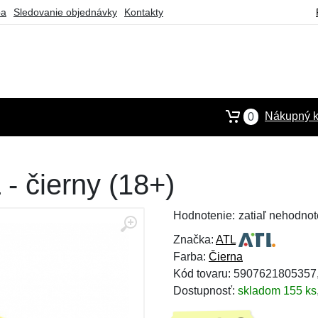
ba
Sledovanie objednávky
Kontakty
Nákupný k
0
- čierny (18+)
Hodnotenie:
zatiaľ nehodnot
Značka:
ATL
Farba:
Čierna
Kód tovaru: 590762180535
Dostupnosť:
skladom 155 ks