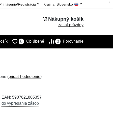
Prihlásenie/Registrácia
Krajina:
Slovensko
Nákupný košík
zatiaľ prázdny
ošík
Obľúbené
Porovnanie
0
0
ené (
pridať hodnotenie
)
7, EAN: 5907621805357
,
do vypredania zásob