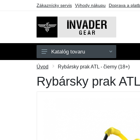
Zákaznícky servis
Výhody nákupu
Doprava a plat
Katalóg tovaru
Pánske
Úvod
Rybársky prak ATL - čierny (18+)
Doplnky
Rybársky prak ATL 
Outdoor
Taktické vybavenie
Darčekové poukazy
Výpredaj