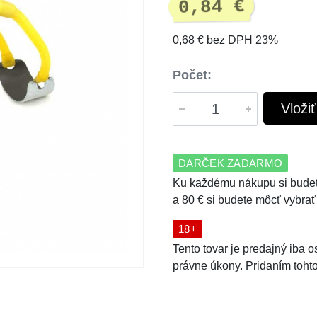
0,84 €
0,68 € bez DPH 23%
Počet:
Vloži
DARČEK ZADARMO
Ku každému nákupu si budet
a 80 € si budete môcť vybrať
18+
Tento tovar je predajný iba
právne úkony. Pridaním tohto