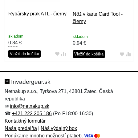
Rybársky prak ATL - čierny
Nôž v karte Card Tool -
čierny
skladom
skladom
0,84
€
0,94
€
Vložiť do košíka
Vložiť do košíka
Invadergear.sk
Netnakup s.r.o., Tyršova 271, 43801 Žatec, Česká
republika
✉
info@netnakup.sk
☎
+421 222 205 186
(Po-Pi 8:00-16:30)
Kontaktný formulár
Naša predajňa
|
Náš výdajný box
Ponúkame mnoho možností platieb.