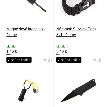
Magnéziové kresadlo -
Náramok Survival Para
čierne
3v1 - čierny
skladom
skladom
1,46
€
3,49
€
Vložiť do košíka
Vložiť do košíka