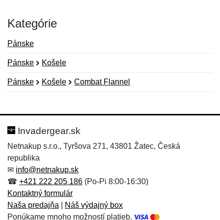
Kategórie
Pánske
Pánske
Košele
Pánske
Košele
Combat Flannel
Nová recenzia
Nová otázka
Hodnotenie:
Meno:
*
*
Invadergear.sk
Netnakup s.r.o., Tyršova 271, 43801 Žatec, Česká
republika
Meno:
E-mail:
*
*
✉
info@netnakup.sk
☎
+421 222 205 186
(Po-Pi 8:00-16:30)
Kontaktný formulár
Naša predajňa
|
Náš výdajný box
E-mail:
*
Ponúkame mnoho možností platieb.
Správa
*