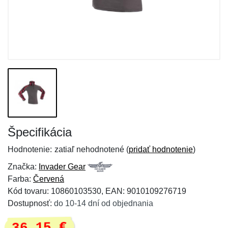
Špecifikácia
Hodnotenie:
zatiaľ nehodnotené (
pridať hodnotenie
)
Značka:
Invader Gear
Farba:
Červená
Kód tovaru: 10860103530, EAN: 9010109276719
Dostupnosť:
do 10-14 dní od objednania
36,15 €