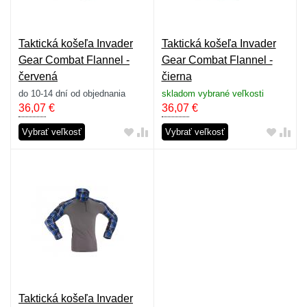
Taktická košeľa Invader
Taktická košeľa Invader
Gear Combat Flannel -
Gear Combat Flannel -
červená
čierna
do 10-14 dní od objednania
skladom vybrané veľkosti
36,07
€
36,07
€
Vybrať veľkosť
Vybrať veľkosť
Taktická košeľa Invader