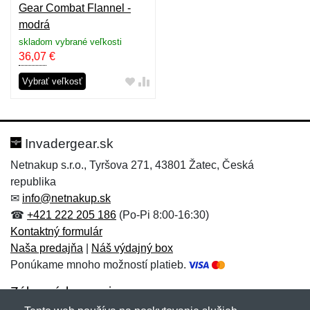
Gear Combat Flannel -
modrá
skladom vybrané veľkosti
36,07
€
Vybrať veľkosť
Invadergear.sk
Netnakup s.r.o., Tyršova 271, 43801 Žatec, Česká
republika
✉
info@netnakup.sk
☎
+421 222 205 186
(Po-Pi 8:00-16:30)
Kontaktný formulár
Naša predajňa
|
Náš výdajný box
Ponúkame mnoho možností platieb.
Zákaznícky servis