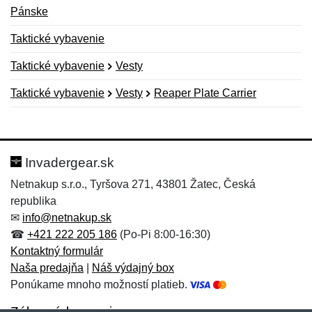
Pánske
Taktické vybavenie
Taktické vybavenie
Vesty
Taktické vybavenie
Vesty
Reaper Plate Carrier
Nová recenzia
Nová otázka
Hodnotenie:
Meno:
*
*
Invadergear.sk
Netnakup s.r.o., Tyršova 271, 43801 Žatec, Česká
republika
Meno:
E-mail:
*
*
✉
info@netnakup.sk
☎
+421 222 205 186
(Po-Pi 8:00-16:30)
Kontaktný formulár
Naša predajňa
|
Náš výdajný box
E-mail:
*
Ponúkame mnoho možností platieb.
Správa
*
Zákaznícky servis