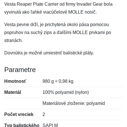
Vesta Reaper Plate Carrier od firmy Invader Gear bola
vyvinutá ako ľahké viacúčelové MOLLE nosič.
Vesta pevne drží, je prichytená okolo pása pomocou
popruhov na suchý zips a ďalšími MOLLE prvkami po
stranách.
Dovnútra je možné umiestniť balistické pláty.
Parametre
Hmotnosť
980 g = 0,98 kg
Materiál
100% polyamid (nylon)
Materiálové zloženie: polyamid
Počet vreciek
2
Typ balistického
SAPI M