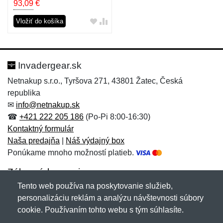
93,09
€
Vložiť do košíka
Invadergear.sk
Netnakup s.r.o., Tyršova 271, 43801 Žatec, Česká
republika
✉
info@netnakup.sk
☎
+421 222 205 186
(Po-Pi 8:00-16:30)
Kontaktný formulár
Naša predajňa
|
Náš výdajný box
Ponúkame mnoho možností platieb.
Zákaznícky servis
Tento web používa na poskytovanie služieb,
Novinky emailom
personalizáciu reklám a analýzu návštevnosti súbory
cookie. Používaním tohto webu s tým súhlasíte.