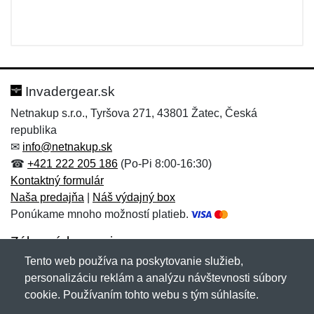
Invadergear.sk
Netnakup s.r.o., Tyršova 271, 43801 Žatec, Česká
republika
✉
info@netnakup.sk
☎
+421 222 205 186
(Po-Pi 8:00-16:30)
Kontaktný formulár
Naša predajňa
|
Náš výdajný box
Ponúkame mnoho možností platieb.
Zákaznícky servis
Tento web používa na poskytovanie služieb,
Novinky emailom
personalizáciu reklám a analýzu návštevnosti súbory
cookie. Používaním tohto webu s tým súhlasíte.