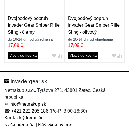
Dvojbodový popruh
Dvojbodový popruh
Invader Gear Sniper Rifle
Invader Gear Sniper Rifle
Sling - čierny
Sling - olivový
do 10-14 dní od objednania
do 10-14 dní od objednania
17,09
€
17,09
€
Vložiť do košíka
Vložiť do košíka
Invadergear.sk
Netnakup s.r.o., Tyršova 271, 43801 Žatec, Česká
republika
✉
info@netnakup.sk
☎
+421 222 205 186
(Po-Pi 8:00-16:30)
Kontaktný formulár
Naša predajňa
|
Náš výdajný box