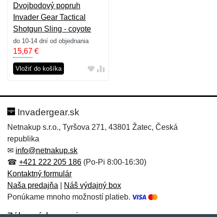
Dvojbodový popruh
Invader Gear Tactical
Shotgun Sling - coyote
do 10-14 dní od objednania
15,67
€
Vložiť do košíka
Invadergear.sk
Netnakup s.r.o., Tyršova 271, 43801 Žatec, Česká
republika
✉
info@netnakup.sk
☎
+421 222 205 186
(Po-Pi 8:00-16:30)
Kontaktný formulár
Naša predajňa
|
Náš výdajný box
Ponúkame mnoho možností platieb.
Zákaznícky servis