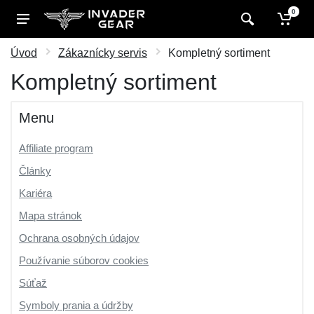
0
Úvod
Zákaznícky servis
Kompletný sortiment
Kompletný sortiment
Menu
Affiliate program
Články
Kariéra
Mapa stránok
Ochrana osobných údajov
Používanie súborov cookies
Súťaž
Symboly prania a údržby