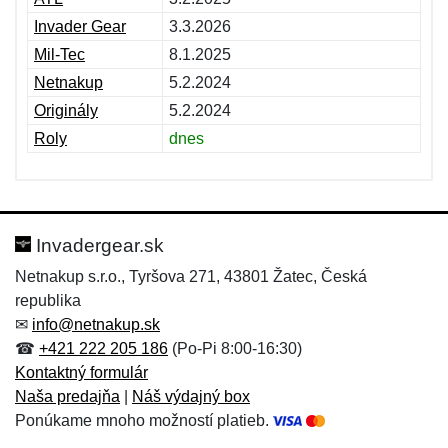
Invader Gear
3.3.2026
Mil-Tec
8.1.2025
Netnakup
5.2.2024
Originály
5.2.2024
Roly
dnes
Invadergear.sk
Netnakup s.r.o., Tyršova 271, 43801 Žatec, Česká
republika
✉
info@netnakup.sk
☎
+421 222 205 186
(Po-Pi 8:00-16:30)
Kontaktný formulár
Naša predajňa
|
Náš výdajný box
Ponúkame mnoho možností platieb.