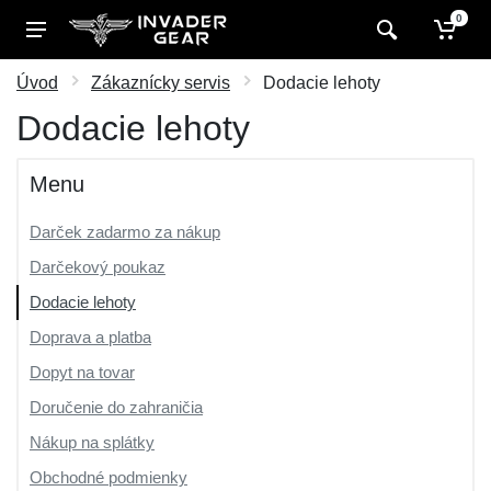
0
Úvod
Zákaznícky servis
Dodacie lehoty
Dodacie lehoty
Menu
Darček zadarmo za nákup
Darčekový poukaz
Dodacie lehoty
Doprava a platba
Dopyt na tovar
Doručenie do zahraničia
Nákup na splátky
Obchodné podmienky