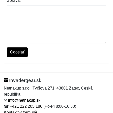
Správa:
*
Odoslať
Invadergear.sk
Netnakup s.r.o., Tyršova 271, 43801 Žatec, Česká
republika
✉
info@netnakup.sk
☎
+421 222 205 186
(Po-Pi 8:00-16:30)
Kontaktný formulár