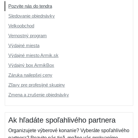
Pozvite nás do tendra
Sledovanie objednávky
Velkoobchod
Vernostný program
Výdajné miesta
Výdajné miesto Armik.sk
Výdajný box ArmikBox
Záruka najlepšej ceny
Zľavy pre profesijné skupiny
Zmena a zrušenie objednávky
Ak hľadáte spoľahlivého partnera
Organizujete výberové konanie? Vyberáte spoľahlivého
partnera? Pozvite nás tiež, možno vás prekvapíme...