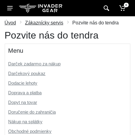
0
Úvod
Zákaznícky servis
Pozvite nás do tendra
Pozvite nás do tendra
Menu
Darček zadarmo za nákup
Darčekový poukaz
Dodacie lehoty
Doprava a platba
Dopyt na tovar
Doručenie do zahraničia
Nákup na splátky
Obchodné podmienky