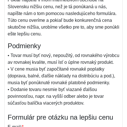
Slovensku nižšiu cenu, než je tá ponúkaná u nás,
napíšte nám o tom pomocou nasledujúceho formulára.
Túto cenu overíme a pokiaľ bude konkurenčná cena
skutočne nižšia, urobíme všetko pre to, aby sme ponúkli
ešte lepšiu cenu.
Podmienky
• Tovar musí byť nový, nepoužitý, od rovnakého výrobcu
av rovnakej kvalite, musí ísť o úplne rovnaký produkt.
• V cene musia byť započítané rovnaké poplatky
(doprava, balné, ďalšie náklady na distribúciu a pod.),
musia byť ponúknuté rovnaké platobné podmienky.
• Dodanie tovaru nesmie byť viazané ďalšou
povinnosťou, napr. na vyšší odber alebo je tovar
súčasťou balíčka viacerých produktov.
Formulár pre otázku na lepšiu cenu
E-mail:
*