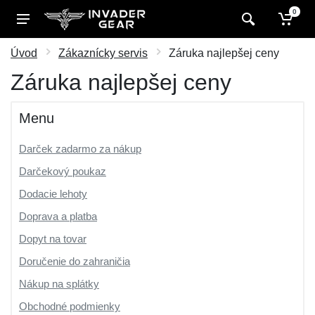
0
Úvod
Zákaznícky servis
Záruka najlepšej ceny
Záruka najlepšej ceny
Menu
Darček zadarmo za nákup
Darčekový poukaz
Dodacie lehoty
Doprava a platba
Dopyt na tovar
Doručenie do zahraničia
Nákup na splátky
Obchodné podmienky