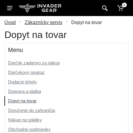
0
Úvod
Zákaznícky servis
Dopyt na tovar
Dopyt na tovar
Menu
Darček zadarmo za nákup
Darčekový poukaz
Dodacie lehoty
Doprava a platba
Dopyt na tovar
Doručenie do zahraničia
Nákup na splátky
Obchodné podmienky