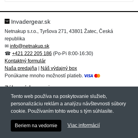
Invadergear.sk
Netnakup s.r.o., Tyršova 271, 43801 Žatec, Česká
republika
✉
info@netnakup.sk
☎
+421 222 205 186
(Po-Pi 8:00-16:30)
Kontaktný formulár
Naša predajňa
|
Náš výdajný box
Ponúkame mnoho možností platieb.
Zákaznícky servis
Tento web používa na poskytovanie služieb,
Novinky emailom
personalizáciu reklám a analýzu návštevnosti súbory
cookie. Používaním tohto webu s tým súhlasíte.
Copyright © 2007-2026 (19 rokov s vami)
Netnakup.sk
&
Viac informácií
Beriem na vedomie
NetIQ
. Všetky práva vyhradené.