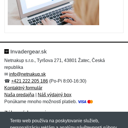
Invadergear.sk
Netnakup s.r.o., Tyršova 271, 43801 Žatec, Česká
republika
✉
info@netnakup.sk
☎
+421 222 205 186
(Po-Pi 8:00-16:30)
Kontaktný formulár
Naša predajňa
|
Náš výdajný box
Ponúkame mnoho možností platieb.
Zákaznícky servis
Tento web používa na poskytovanie služieb,
Novinky emailom
personalizáciu reklám a analýzu návštevnosti súbory