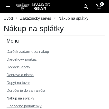
0
Úvod
Zákaznícky servis
Nákup na splátky
Nákup na splátky
Menu
Darček zadarmo za nákup
Darčekový poukaz
Dodacie lehoty
Doprava a platba
Dopyt na tovar
Doručenie do zahraničia
Nákup na splátky
Obchodné podmienky